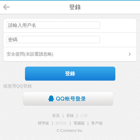
登錄
安全提問(未設置請忽略)
登錄
或使用QQ登錄
首頁
|
登錄
|
註冊
標準版
|
觸屏版
|
電腦版
|
客戶端
© Comsenz Inc.