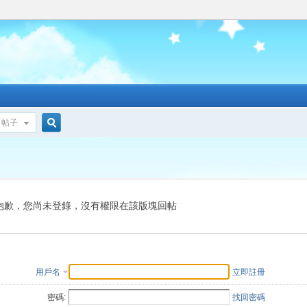
帖子
搜
索
抱歉，您尚未登錄，沒有權限在該版塊回帖
用戶名
立即註冊
密碼:
找回密碼