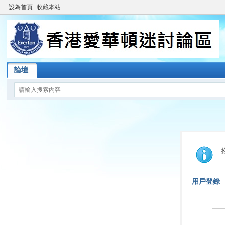
設為首頁
收藏本站
論壇
用戶登錄