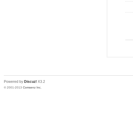
Powered by
Discuz!
X3.2
© 2001-2013
Comsenz Inc.