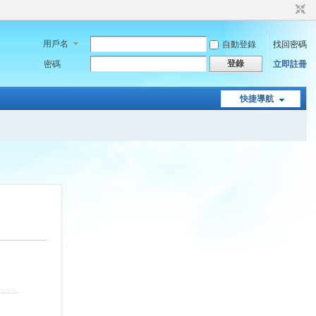
用戶名
自動登錄
找回密碼
登錄
密碼
立即註冊
快捷導航