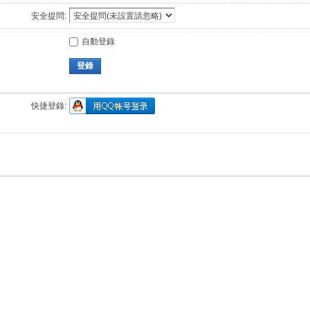
安全提問:
自動登錄
登錄
快捷登錄: