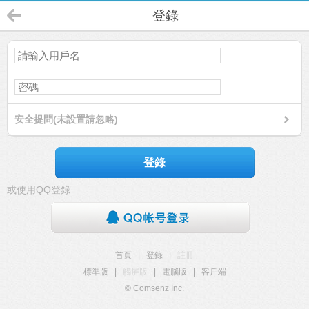
登錄
安全提問(未設置請忽略)
登錄
或使用QQ登錄
首頁
|
登錄
|
註冊
標準版
|
觸屏版
|
電腦版
|
客戶端
© Comsenz Inc.