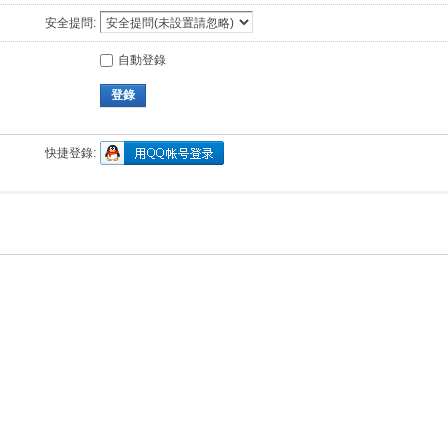
安全提問:
自動登錄
登錄
快捷登錄: