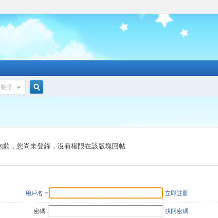
帖子
搜
索
抱歉，您尚未登錄，沒有權限在該版塊回帖
用戶名
立即註冊
密碼:
找回密碼