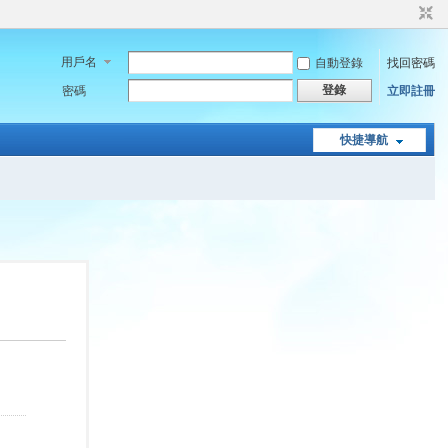
用戶名
自動登錄
找回密碼
登錄
密碼
立即註冊
快捷導航