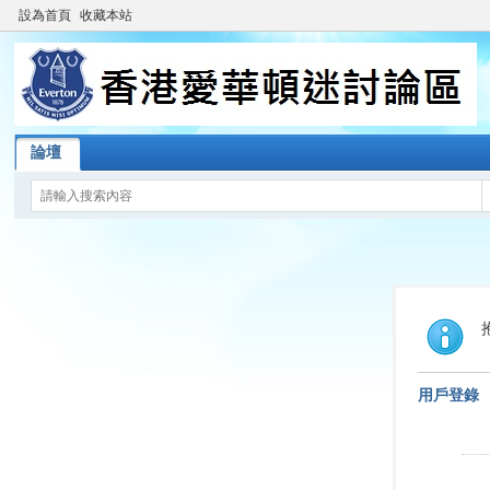
設為首頁
收藏本站
論壇
用戶登錄