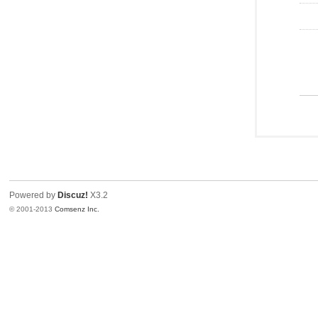
Powered by
Discuz!
X3.2
© 2001-2013
Comsenz Inc.