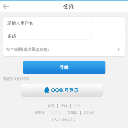
登錄
安全提問(未設置請忽略)
登錄
或使用QQ登錄
首頁
|
登錄
|
註冊
標準版
|
觸屏版
|
電腦版
|
客戶端
© Comsenz Inc.