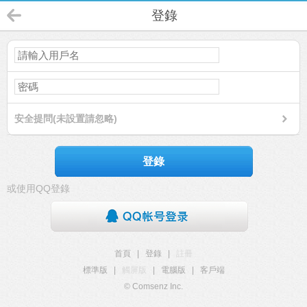
登錄
安全提問(未設置請忽略)
登錄
或使用QQ登錄
首頁
|
登錄
|
註冊
標準版
|
觸屏版
|
電腦版
|
客戶端
© Comsenz Inc.