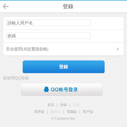
登錄
安全提問(未設置請忽略)
登錄
或使用QQ登錄
首頁
|
登錄
|
註冊
標準版
|
觸屏版
|
電腦版
|
客戶端
© Comsenz Inc.