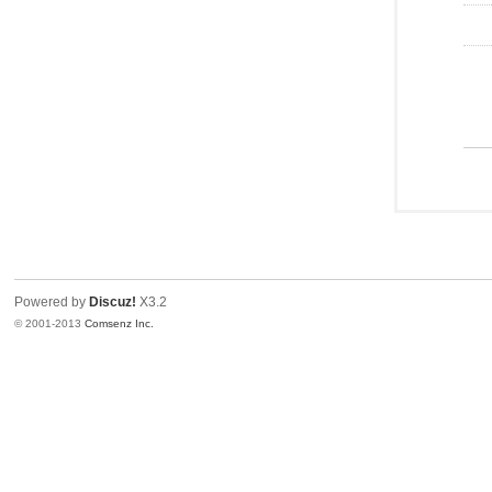
Powered by
Discuz!
X3.2
© 2001-2013
Comsenz Inc.