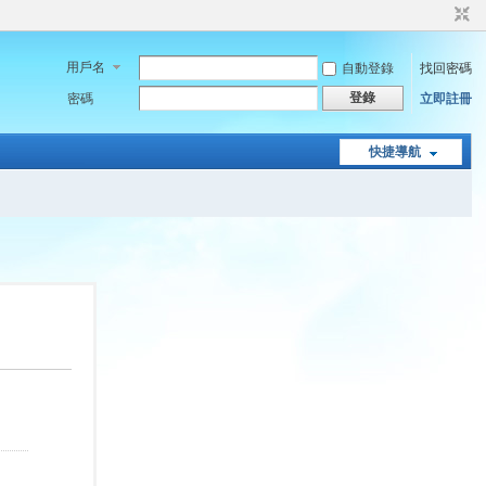
用戶名
自動登錄
找回密碼
登錄
密碼
立即註冊
快捷導航