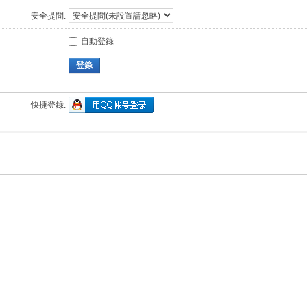
安全提問:
自動登錄
登錄
快捷登錄: