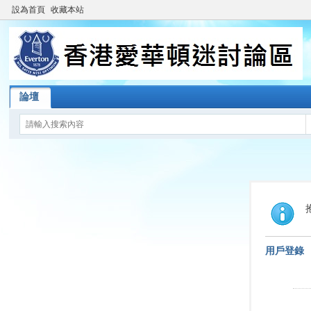
設為首頁
收藏本站
論壇
用戶登錄