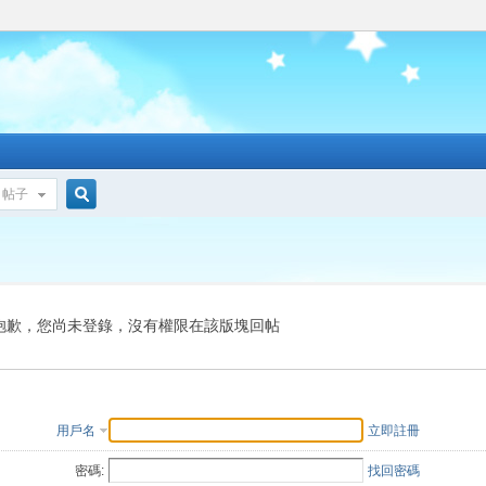
帖子
搜
索
抱歉，您尚未登錄，沒有權限在該版塊回帖
用戶名
立即註冊
密碼:
找回密碼