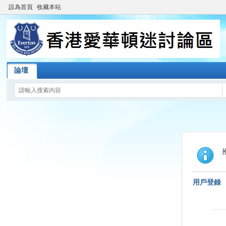
設為首頁
收藏本站
論壇
用戶登錄