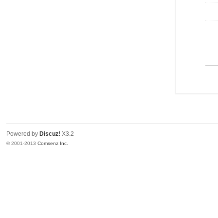
Powered by
Discuz!
X3.2
© 2001-2013
Comsenz Inc.