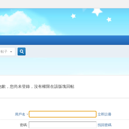
帖子
搜
索
抱歉，您尚未登錄，沒有權限在該版塊回帖
用戶名
立即註冊
密碼:
找回密碼