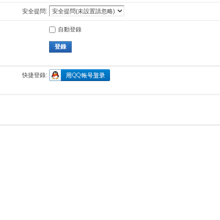
安全提問:
自動登錄
登錄
快捷登錄: