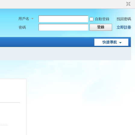
用戶名
自動登錄
找回密碼
登錄
密碼
立即註冊
快捷導航