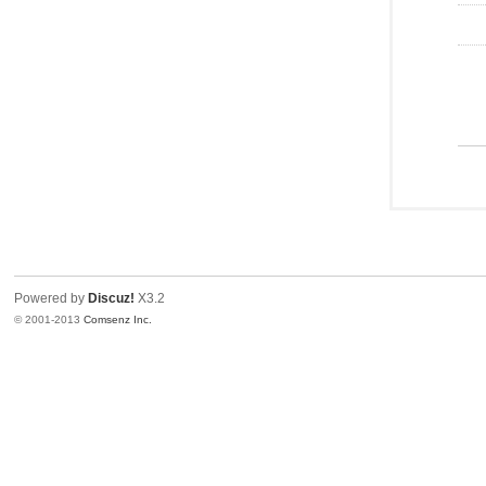
Powered by
Discuz!
X3.2
© 2001-2013
Comsenz Inc.