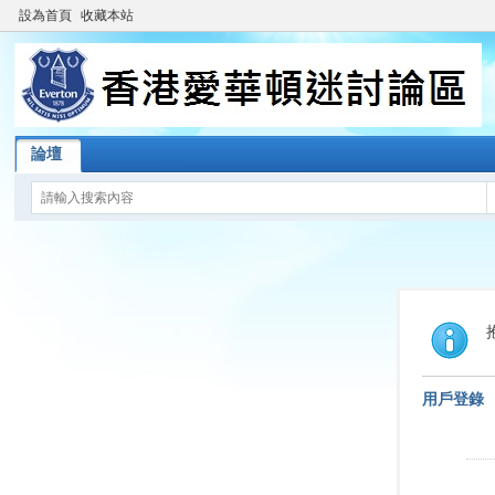
設為首頁
收藏本站
論壇
用戶登錄