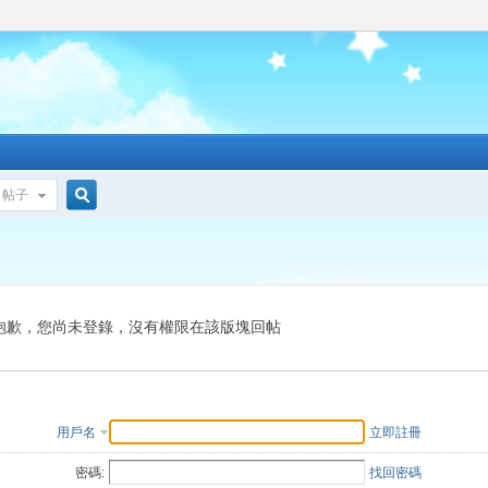
帖子
搜
索
抱歉，您尚未登錄，沒有權限在該版塊回帖
用戶名
立即註冊
密碼:
找回密碼