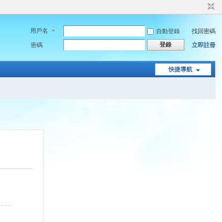
用戶名
自動登錄
找回密碼
登錄
密碼
立即註冊
快捷導航