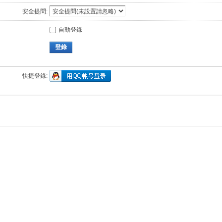
安全提問:
自動登錄
登錄
快捷登錄: