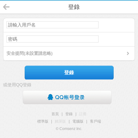
登錄
安全提問(未設置請忽略)
登錄
或使用QQ登錄
首頁
|
登錄
|
註冊
標準版
|
觸屏版
|
電腦版
|
客戶端
© Comsenz Inc.