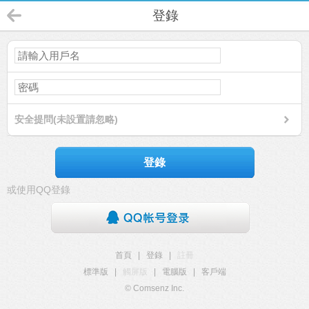
登錄
安全提問(未設置請忽略)
登錄
或使用QQ登錄
首頁
|
登錄
|
註冊
標準版
|
觸屏版
|
電腦版
|
客戶端
© Comsenz Inc.