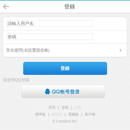
登錄
安全提問(未設置請忽略)
登錄
或使用QQ登錄
首頁
|
登錄
|
註冊
標準版
|
觸屏版
|
電腦版
|
客戶端
© Comsenz Inc.