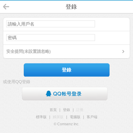
登錄
安全提問(未設置請忽略)
登錄
或使用QQ登錄
首頁
|
登錄
|
註冊
標準版
|
觸屏版
|
電腦版
|
客戶端
© Comsenz Inc.