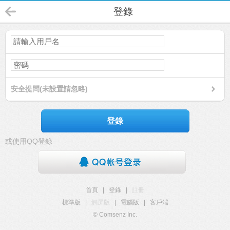
登錄
安全提問(未設置請忽略)
登錄
或使用QQ登錄
首頁
|
登錄
|
註冊
標準版
|
觸屏版
|
電腦版
|
客戶端
© Comsenz Inc.