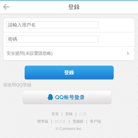
登錄
安全提問(未設置請忽略)
登錄
或使用QQ登錄
首頁
|
登錄
|
註冊
標準版
|
觸屏版
|
電腦版
|
客戶端
© Comsenz Inc.