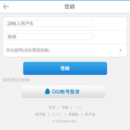
登錄
安全提問(未設置請忽略)
登錄
或使用QQ登錄
首頁
|
登錄
|
註冊
標準版
|
觸屏版
|
電腦版
|
客戶端
© Comsenz Inc.