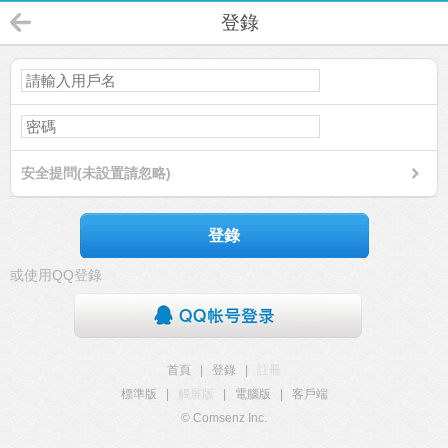
登錄
安全提問(未設置請忽略)
登錄
或使用QQ登錄
首頁
|
登錄
|
註冊
標準版
|
觸屏版
|
電腦版
|
客戶端
© Comsenz Inc.