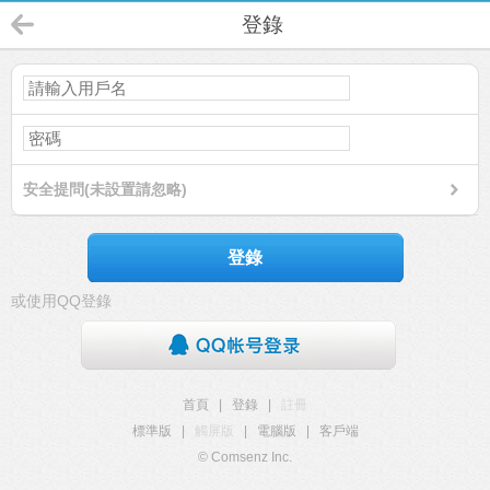
登錄
安全提問(未設置請忽略)
登錄
或使用QQ登錄
首頁
|
登錄
|
註冊
標準版
|
觸屏版
|
電腦版
|
客戶端
© Comsenz Inc.