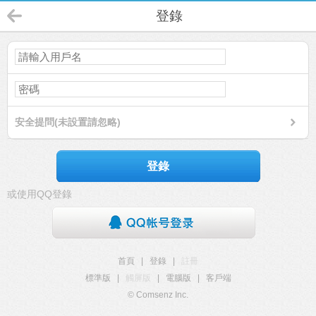
登錄
安全提問(未設置請忽略)
登錄
或使用QQ登錄
首頁
|
登錄
|
註冊
標準版
|
觸屏版
|
電腦版
|
客戶端
© Comsenz Inc.