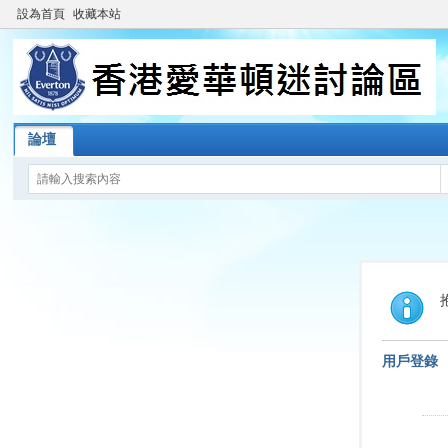
設為首頁
收藏本站
論壇
用戶登錄