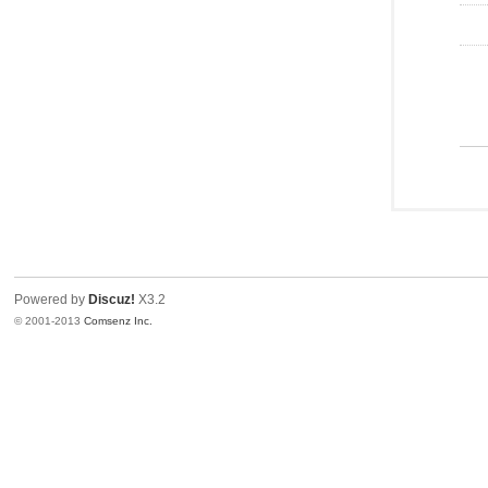
Powered by
Discuz!
X3.2
© 2001-2013
Comsenz Inc.