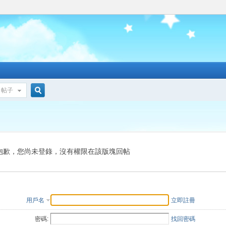
帖子
搜
索
抱歉，您尚未登錄，沒有權限在該版塊回帖
用戶名
立即註冊
密碼:
找回密碼