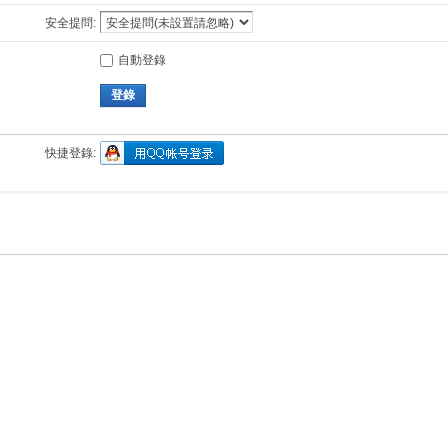
安全提問:
自動登錄
登錄
快捷登錄: