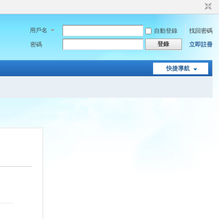
用戶名
自動登錄
找回密碼
登錄
密碼
立即註冊
快捷導航