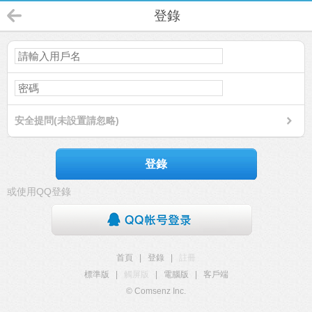
登錄
安全提問(未設置請忽略)
登錄
或使用QQ登錄
首頁
|
登錄
|
註冊
標準版
|
觸屏版
|
電腦版
|
客戶端
© Comsenz Inc.