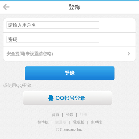
登錄
安全提問(未設置請忽略)
登錄
或使用QQ登錄
首頁
|
登錄
|
註冊
標準版
|
觸屏版
|
電腦版
|
客戶端
© Comsenz Inc.