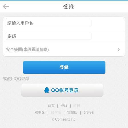
登錄
安全提問(未設置請忽略)
登錄
或使用QQ登錄
首頁
|
登錄
|
註冊
標準版
|
觸屏版
|
電腦版
|
客戶端
© Comsenz Inc.