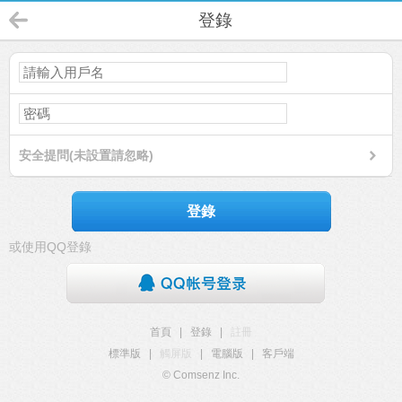
登錄
安全提問(未設置請忽略)
登錄
或使用QQ登錄
首頁
|
登錄
|
註冊
標準版
|
觸屏版
|
電腦版
|
客戶端
© Comsenz Inc.