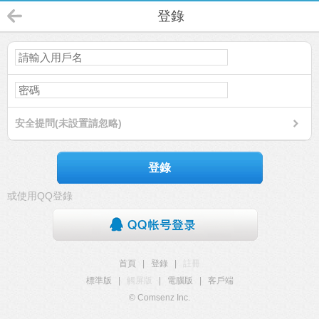
登錄
安全提問(未設置請忽略)
登錄
或使用QQ登錄
首頁
|
登錄
|
註冊
標準版
|
觸屏版
|
電腦版
|
客戶端
© Comsenz Inc.