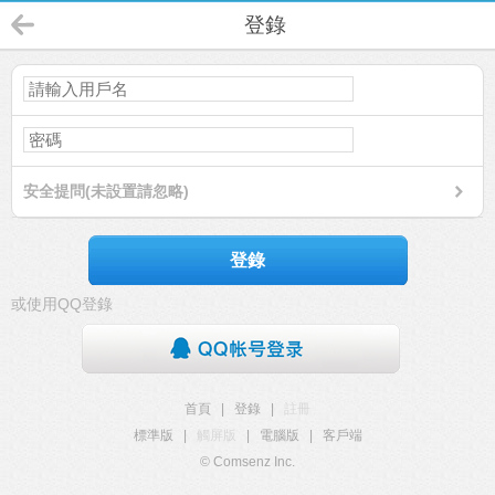
登錄
安全提問(未設置請忽略)
登錄
或使用QQ登錄
首頁
|
登錄
|
註冊
標準版
|
觸屏版
|
電腦版
|
客戶端
© Comsenz Inc.