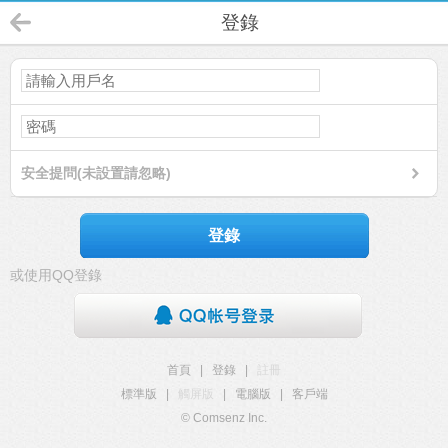
登錄
安全提問(未設置請忽略)
登錄
或使用QQ登錄
首頁
|
登錄
|
註冊
標準版
|
觸屏版
|
電腦版
|
客戶端
© Comsenz Inc.