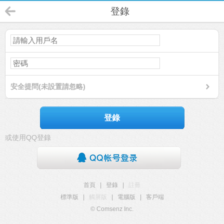
登錄
安全提問(未設置請忽略)
登錄
或使用QQ登錄
首頁
|
登錄
|
註冊
標準版
|
觸屏版
|
電腦版
|
客戶端
© Comsenz Inc.