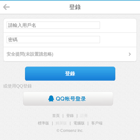
登錄
安全提問(未設置請忽略)
登錄
或使用QQ登錄
首頁
|
登錄
|
註冊
標準版
|
觸屏版
|
電腦版
|
客戶端
© Comsenz Inc.