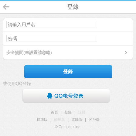
登錄
安全提問(未設置請忽略)
登錄
或使用QQ登錄
首頁
|
登錄
|
註冊
標準版
|
觸屏版
|
電腦版
|
客戶端
© Comsenz Inc.