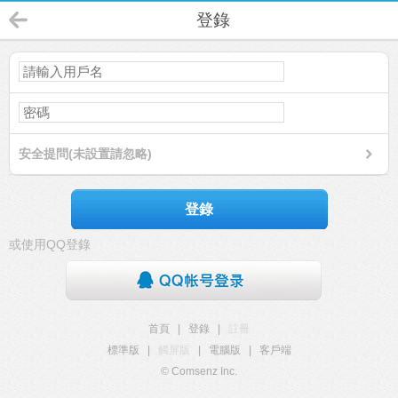
登錄
安全提問(未設置請忽略)
登錄
或使用QQ登錄
首頁
|
登錄
|
註冊
標準版
|
觸屏版
|
電腦版
|
客戶端
© Comsenz Inc.