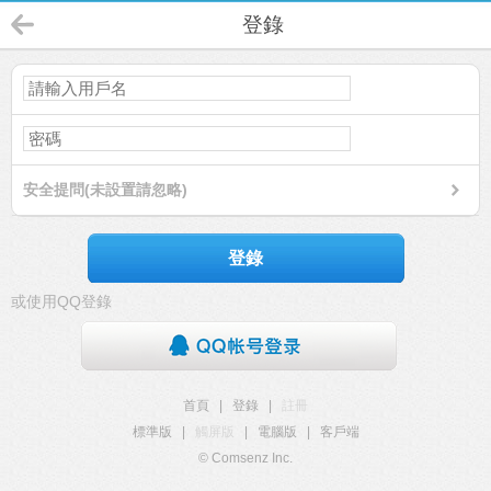
登錄
安全提問(未設置請忽略)
登錄
或使用QQ登錄
首頁
|
登錄
|
註冊
標準版
|
觸屏版
|
電腦版
|
客戶端
© Comsenz Inc.