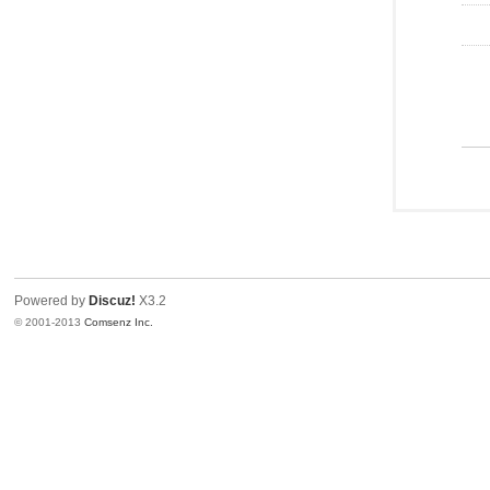
Powered by
Discuz!
X3.2
© 2001-2013
Comsenz Inc.