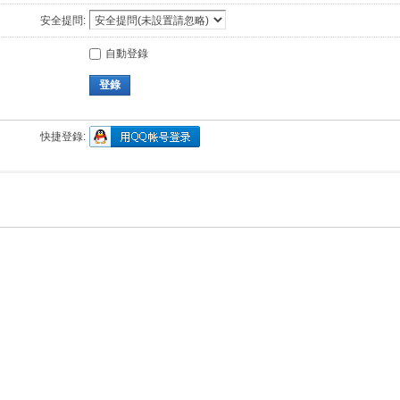
安全提問:
自動登錄
登錄
快捷登錄: