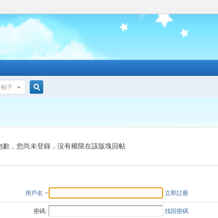
帖子
搜
索
抱歉，您尚未登錄，沒有權限在該版塊回帖
用戶名
立即註冊
密碼:
找回密碼