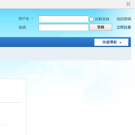
用戶名
自動登錄
找回密碼
登錄
密碼
立即註冊
快捷導航