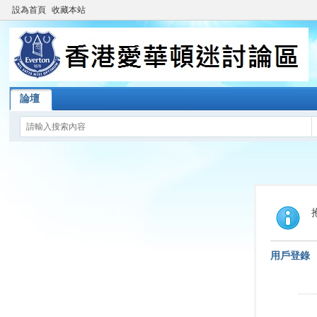
設為首頁
收藏本站
論壇
用戶登錄