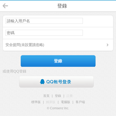
登錄
安全提問(未設置請忽略)
登錄
或使用QQ登錄
首頁
|
登錄
|
註冊
標準版
|
觸屏版
|
電腦版
|
客戶端
© Comsenz Inc.