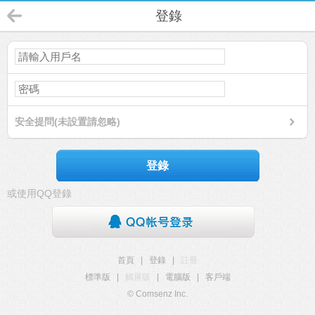
登錄
安全提問(未設置請忽略)
登錄
或使用QQ登錄
首頁
|
登錄
|
註冊
標準版
|
觸屏版
|
電腦版
|
客戶端
© Comsenz Inc.