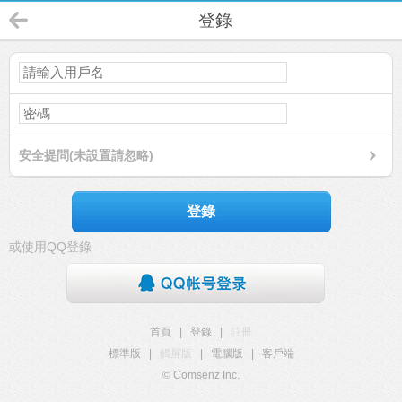
登錄
安全提問(未設置請忽略)
登錄
或使用QQ登錄
首頁
|
登錄
|
註冊
標準版
|
觸屏版
|
電腦版
|
客戶端
© Comsenz Inc.