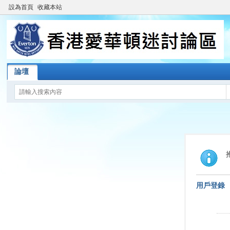
設為首頁
收藏本站
論壇
用戶登錄