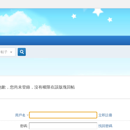
帖子
搜
索
抱歉，您尚未登錄，沒有權限在該版塊回帖
用戶名
立即註冊
密碼:
找回密碼