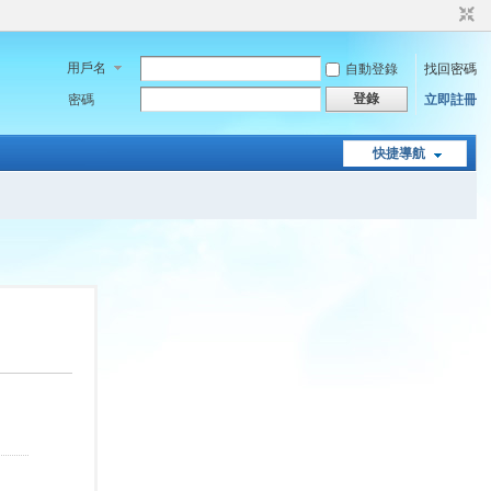
用戶名
自動登錄
找回密碼
登錄
密碼
立即註冊
快捷導航