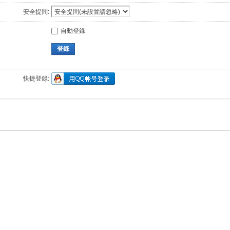
安全提問:
自動登錄
登錄
快捷登錄: