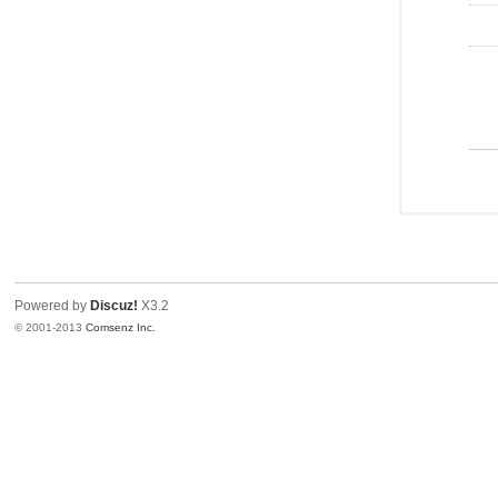
Powered by
Discuz!
X3.2
© 2001-2013
Comsenz Inc.