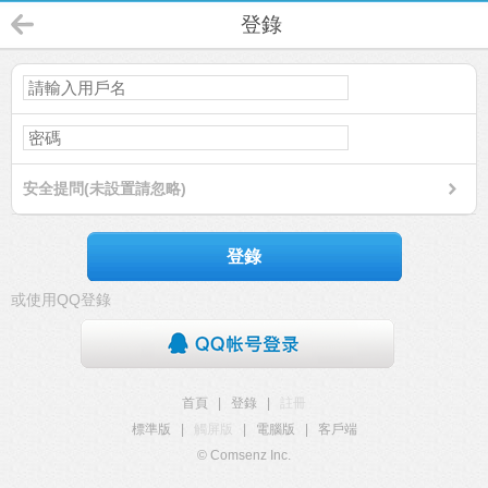
登錄
安全提問(未設置請忽略)
登錄
或使用QQ登錄
首頁
|
登錄
|
註冊
標準版
|
觸屏版
|
電腦版
|
客戶端
© Comsenz Inc.