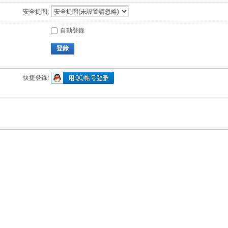
安全提問:
自動登錄
登錄
快捷登錄: