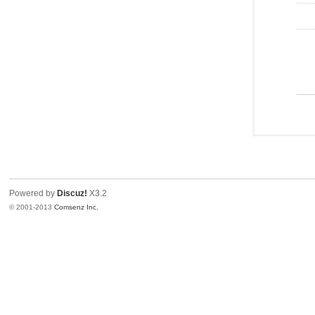
Powered by
Discuz!
X3.2
© 2001-2013
Comsenz Inc.