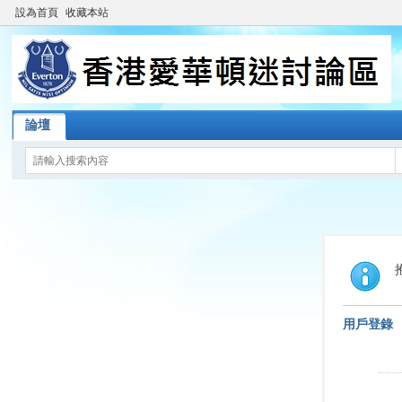
設為首頁
收藏本站
論壇
用戶登錄