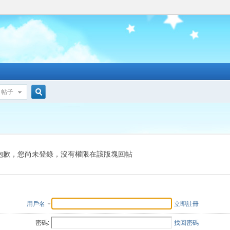
帖子
搜
索
抱歉，您尚未登錄，沒有權限在該版塊回帖
用戶名
立即註冊
密碼:
找回密碼