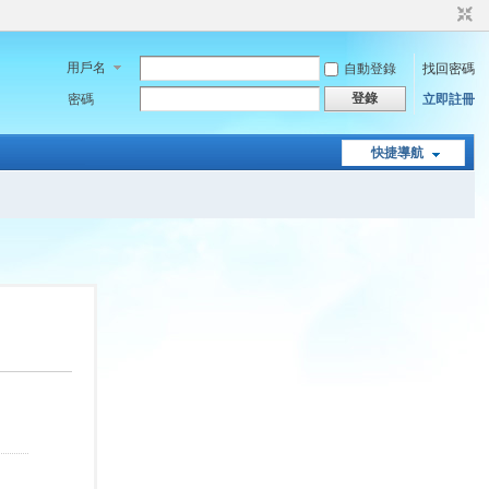
用戶名
自動登錄
找回密碼
登錄
密碼
立即註冊
快捷導航