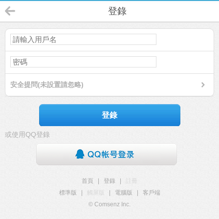
登錄
安全提問(未設置請忽略)
登錄
或使用QQ登錄
首頁
|
登錄
|
註冊
標準版
|
觸屏版
|
電腦版
|
客戶端
© Comsenz Inc.