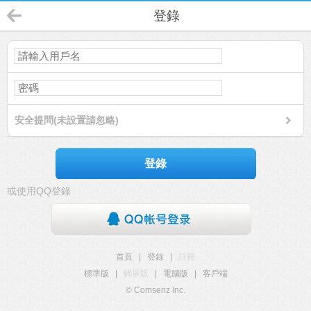
登錄
安全提問(未設置請忽略)
登錄
或使用QQ登錄
首頁
|
登錄
|
註冊
標準版
|
觸屏版
|
電腦版
|
客戶端
© Comsenz Inc.