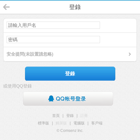
登錄
安全提問(未設置請忽略)
登錄
或使用QQ登錄
首頁
|
登錄
|
註冊
標準版
|
觸屏版
|
電腦版
|
客戶端
© Comsenz Inc.