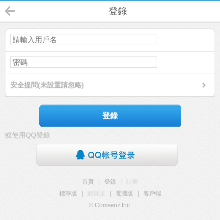
登錄
安全提問(未設置請忽略)
登錄
或使用QQ登錄
首頁
|
登錄
|
註冊
標準版
|
觸屏版
|
電腦版
|
客戶端
© Comsenz Inc.