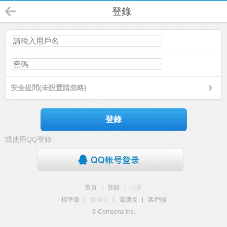
登錄
安全提問(未設置請忽略)
登錄
或使用QQ登錄
首頁
|
登錄
|
註冊
標準版
|
觸屏版
|
電腦版
|
客戶端
© Comsenz Inc.