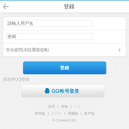
登錄
安全提問(未設置請忽略)
登錄
或使用QQ登錄
首頁
|
登錄
|
註冊
標準版
|
觸屏版
|
電腦版
|
客戶端
© Comsenz Inc.