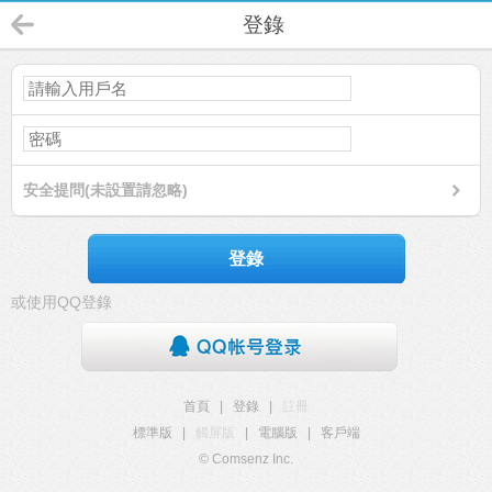
登錄
安全提問(未設置請忽略)
登錄
或使用QQ登錄
首頁
|
登錄
|
註冊
標準版
|
觸屏版
|
電腦版
|
客戶端
© Comsenz Inc.