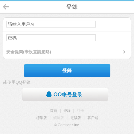
登錄
安全提問(未設置請忽略)
登錄
或使用QQ登錄
首頁
|
登錄
|
註冊
標準版
|
觸屏版
|
電腦版
|
客戶端
© Comsenz Inc.