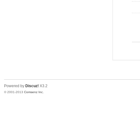
Powered by
Discuz!
X3.2
© 2001-2013
Comsenz Inc.