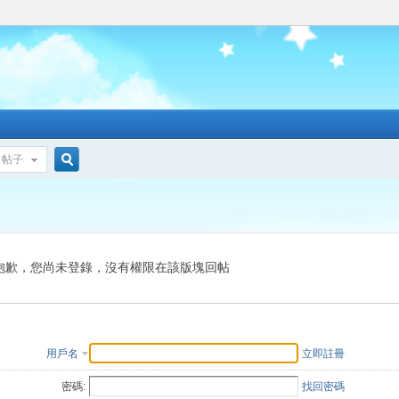
帖子
搜
索
抱歉，您尚未登錄，沒有權限在該版塊回帖
用戶名
立即註冊
密碼:
找回密碼