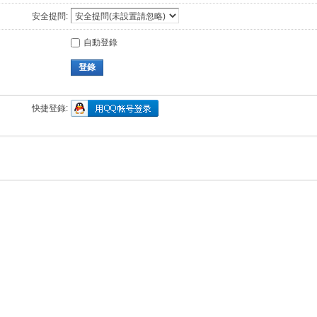
安全提問:
自動登錄
登錄
快捷登錄: