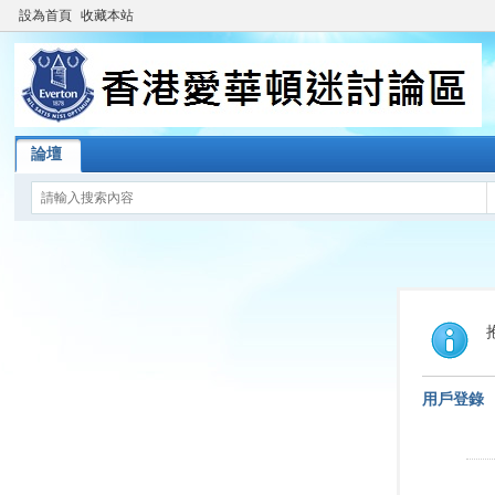
設為首頁
收藏本站
論壇
用戶登錄