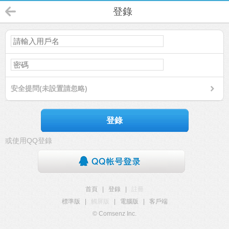
登錄
安全提問(未設置請忽略)
登錄
或使用QQ登錄
首頁
|
登錄
|
註冊
標準版
|
觸屏版
|
電腦版
|
客戶端
© Comsenz Inc.